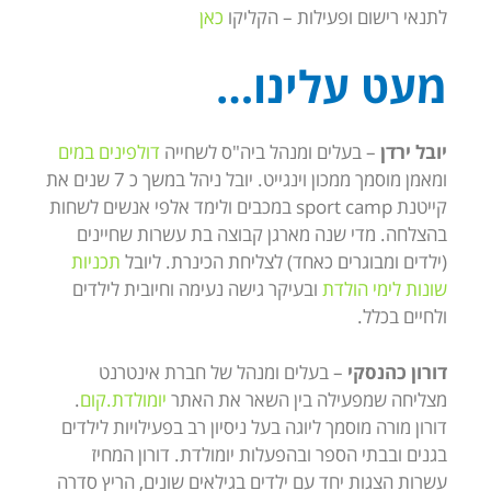
לתנאי רישום ופעילות – הקליקו
כאן
מעט עלינו…
יובל ירדן
– בעלים ומנהל ביה"ס לשחייה
דולפינים במים
ומאמן מוסמך ממכון וינגייט. יובל ניהל במשך כ 7 שנים את
קייטנת sport camp במכבים ולימד אלפי אנשים לשחות
בהצלחה. מדי שנה מארגן קבוצה בת עשרות שחיינים
(ילדים ומבוגרים כאחד) לצליחת הכינרת. ליובל
תכניות
שונות לימי הולדת
ובעיקר גישה נעימה וחיובית לילדים
ולחיים בכלל.
דורון כהנסקי
– בעלים ומנהל של חברת אינטרנט
מצליחה שמפעילה בין השאר את האתר
יומולדת.קום
.
דורון מורה מוסמך ליוגה בעל ניסיון רב בפעילויות לילדים
בגנים ובבתי הספר ובהפעלות יומולדת. דורון המחיז
עשרות הצגות יחד עם ילדים בגילאים שונים, הריץ סדרה