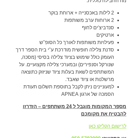
מה החבילה כוללית:
2 לילות באכסנייה + ארוחת בוקר
2 ארוחות ערב משותפות
סנדביצ'ים לחוף
ארטיקים
פעילויות משותפות לאורך כל הסופ"ש
סדנת צלילה חופשית מודרכת ע"י בית הספר דרך
העומק כולל שימוש בציוד צלילה בסיסי (מסכה,
שנורקל וסנפירים) ובמערכי צלילה מקצועיים. על
המשתתפים לשאת בעלות ציוד שניזוק כתוצאה
מרשלנות או ציוד שאבד.
למעוניינים ניתן לקבל בתוספת תשלום תעודת
הסמכה של ארגון APNEA
מספר המקומות מוגבל ל 24 משתתפים – הזדרזו
להבטיח את מקומכם
לרישום הקליקו כאן