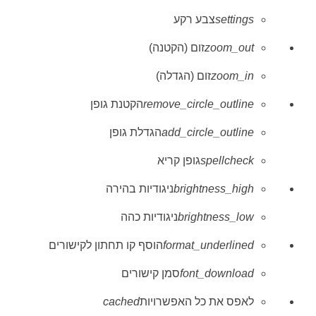
settings
צבע רקע
zoom_out
זום (הקטנה)
zoom_in
זום (הגדלה)
remove_circle_outline
הקטנת גופן
add_circle_outline
הגדלת גופן
spellcheck
גופן קריא
brightness_high
ניגודיות בהירה
brightness_low
ניגודיות כהה
format_underlined
הוסף קו תחתון לקישורים
font_download
סמן קישורים
לאפס את כל האפשרויות
cached