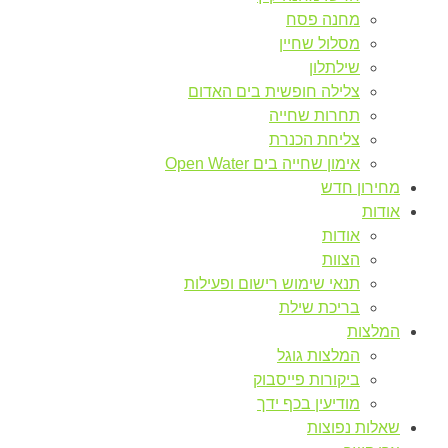
מחנה פסח
מסלול שחיין
שילתלון
צלילה חופשית בים האדום
תחרות שחייה
צליחת הכנרת
אימון שחייה בים Open Water
מחירון חדש
אודות
אודות
הצוות
תנאי שימוש רישום ופעילות
בריכת שילת
המלצות
המלצות גוגל
ביקורות פייסבוק
מודיעין בכף ידך
שאלות נפוצות