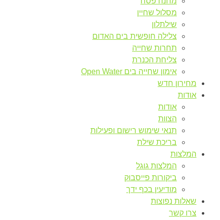
מחנה פסח
מסלול שחיין
שילתלון
צלילה חופשית בים האדום
תחרות שחייה
צליחת הכנרת
אימון שחייה בים Open Water
מחירון חדש
אודות
אודות
הצוות
תנאי שימוש רישום ופעילות
בריכת שילת
המלצות
המלצות גוגל
ביקורות פייסבוק
מודיעין בכף ידך
שאלות נפוצות
צרו קשר