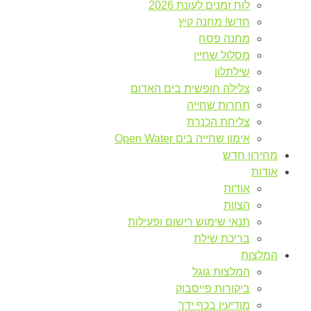
לוח זמנים לעונת 2026
חדש! מחנה קיץ
מחנה פסח
מסלול שחיין
שילתלון
צלילה חופשית בים האדום
תחרות שחייה
צליחת הכנרת
אימון שחייה בים Open Water
מחירון חדש
אודות
אודות
הצוות
תנאי שימוש רישום ופעילות
בריכת שילת
המלצות
המלצות גוגל
ביקורות פייסבוק
מודיעין בכף ידך