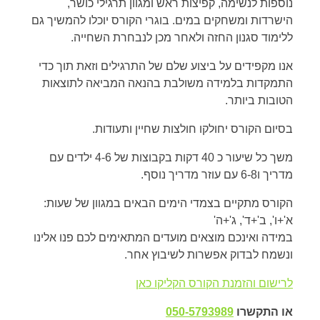
נוספות לנשימה, קפיצות ראש ומגוון תרגילי כושר,
הישרדות ומשחקים במים. בוגרי הקורס יוכלו להמשיך גם
ללימוד סגנון החזה ולאחר מכן לנבחרת השחייה.
אנו מקפידים על ביצוע שלם של התרגילים וזאת תוך כדי
התמקדות בלמידה משולבת בהנאה המביאה לתוצאות
הטובות ביותר.
בסיום הקורס יחולקו חולצות שחיין ותעודות.
משך כל שיעור כ 40 דקות בקבוצות של 4-6 ילדים עם
מדריך ו6-8 עם עוזר מדריך נוסף.
הקורס מתקיים בצמדי הימים הבאים במגוון של שעות:
א'+ו', ב'+ד', ג'+ה'
במידה ואינכם מוצאים מועדים המתאימים לכם פנו אלינו
ונשמח לבדוק אפשרות לשיבוץ אחר.
לרישום והזמנת הקורס הקליקו כאן
או התקשרו
050-5793989