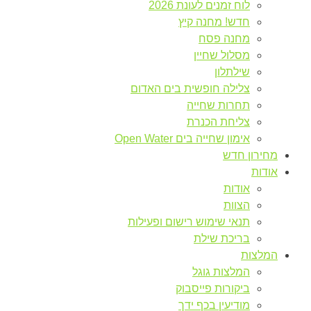
לוח זמנים לעונת 2026
חדש! מחנה קיץ
מחנה פסח
מסלול שחיין
שילתלון
צלילה חופשית בים האדום
תחרות שחייה
צליחת הכנרת
אימון שחייה בים Open Water
מחירון חדש
אודות
אודות
הצוות
תנאי שימוש רישום ופעילות
בריכת שילת
המלצות
המלצות גוגל
ביקורות פייסבוק
מודיעין בכף ידך