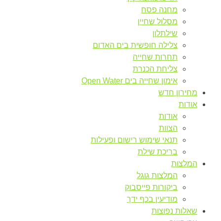
מחנה פסח
מסלול שחיין
שילתלון
צלילה חופשית בים האדום
תחרות שחייה
צליחת הכנרת
אימון שחייה בים Open Water
מחירון חדש
אודות
אודות
הצוות
תנאי שימוש רישום ופעילות
בריכת שילת
המלצות
המלצות גוגל
ביקורות פייסבוק
מודיעין בכף ידך
שאלות נפוצות