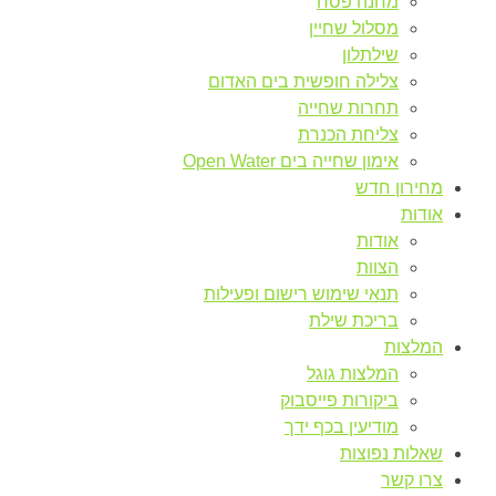
מחנה פסח
מסלול שחיין
שילתלון
צלילה חופשית בים האדום
תחרות שחייה
צליחת הכנרת
אימון שחייה בים Open Water
מחירון חדש
אודות
אודות
הצוות
תנאי שימוש רישום ופעילות
בריכת שילת
המלצות
המלצות גוגל
ביקורות פייסבוק
מודיעין בכף ידך
שאלות נפוצות
צרו קשר